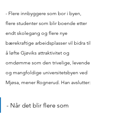
- Flere innbyggere som bor i byen, 
flere studenter som blir boende etter 
endt skolegang og flere nye 
bærekraftige arbeidsplasser vil bidra til 
å løfte Gjøviks attraktivitet og 
omdømme som den trivelige, levende 
og mangfoldige universitetsbyen ved 
Mjøsa, mener Rognerud. Han avslutter:
- Når det blir flere som 
framsnakker byen og alt det 
positive som skjer her, bidrar 