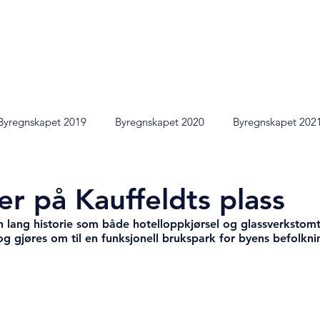
|
IV
2022
2021
202
Byregnskapet 2019
Byregnskapet 2020
Byregnskapet 202
er på Kauffeldts plass
n lang historie som både hotelloppkjørsel og glassverkstomt
g gjøres om til en funksjonell brukspark for byens befolkni