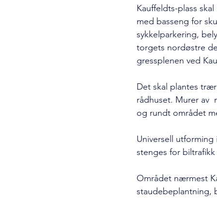
Kauffeldts-plass ska
med basseng for skul
sykkelparkering, bel
torgets nordøstre de
gressplenen ved Kauf
Det skal plantes træ
rådhuset. Murer av  
og rundt området me
Universell utforming
stenges for biltrafik
Området nærmest Kau
staudebeplantning, b