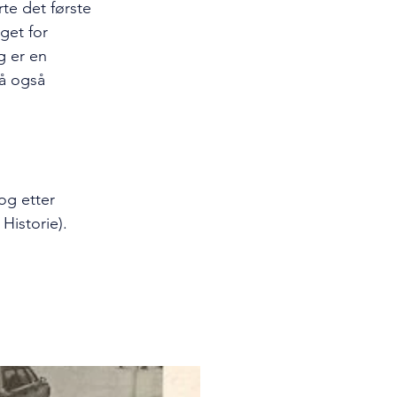
te det første 
get for 
g er en 
å også 
og etter 
Historie).