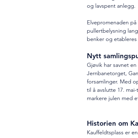
og lavspent anlegg. 
Elvepromenaden på s
pullertbelysning lan
benker og etableres
Nytt samlingsp
Gjøvik har savnet en
Jernbanetorget, Gamle
forsamlinger. Med o
til å avslutte 17. ma
markere julen med et 
Historien om Ka
Kauffeldtsplass er e