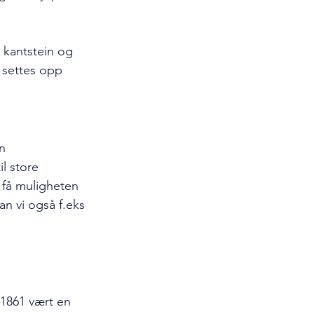
kantstein og 
 settes opp 
n 
l store 
 få muligheten 
an vi også f.eks 
 1861 vært en 