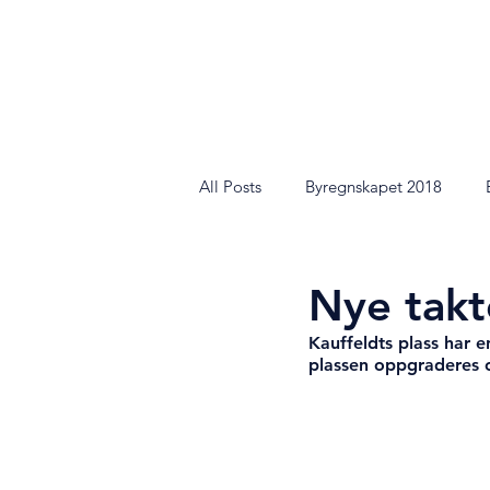
BYREGNSKAPET ARK
All Posts
Byregnskapet 2018
Nye takt
Kauffeldts plass har e
plassen oppgraderes o