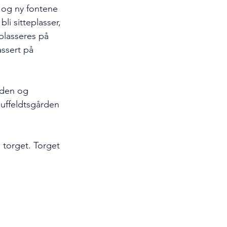
 og ny fontene 
i sitteplasser, 
plasseres på 
ssert på 
rden og 
auffeldtsgården 
 torget. Torget 