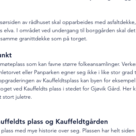
ørsiden av rådhuset skal opparbeides med asfaltdekke, 
gs elva. I området ved undergang til borggården skal det
 samme granittdekke som på torget.  
unkt
 møteplass som kan favne større folkeansamlinger. Verke
torvet eller Panparken egner seg ikke i like stor grad ti
ppgraderingen av Kauffeldtsplass kan byen for eksempel
i-toget ved Kauffeldts plass i stedet for Gjøvik Gård. Her k
stort juletre.
uffeldts plass og Kauffeldtgården
n plass med mye historie over seg. Plassen har helt siden