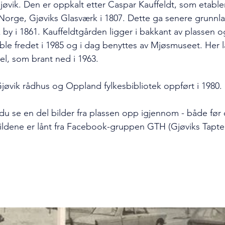
Gjøvik. Den er oppkalt etter Caspar Kauffeldt, som etabler
i Norge, Gjøviks Glasværk i 1807. Dette ga senere grunnla
 by i 1861. Kauffeldtgården ligger i bakkant av plassen o
e fredet i 1985 og i dag benyttes av Mjøsmuseet. Her l
tel, som brant ned i 1963.
øvik rådhus og Oppland fylkesbibliotek oppført i 1980. 
 du se en del bilder fra plassen opp igjennom - både før 
Bildene er lånt fra Facebook-gruppen GTH (Gjøviks Tapte 