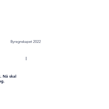
0
2019
2018
2017
1
Byregnskapet 2022
. Nå skal 
ng.