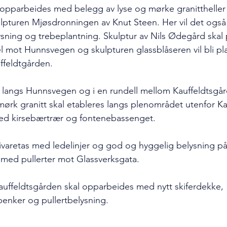
l opparbeides med belegg av lyse og mørke granittheller
pturen Mjøsdronningen av Knut Steen. Her vil det også bl
ysning og trebeplantning. Skulptur av Nils Ødegård skal 
l mot Hunnsvegen og skulpturen glassblåseren vil bli pla
feldtgården.  
r langs Hunnsvegen og i en rundell mellom Kauffeldtsgå
mørk granitt skal etableres langs plenområdet utenfor K
d kirsebærtrær og fontenebassenget.   
 ivaretas med ledelinjer og god og hyggelig belysning på
k med pullerter mot Glassverksgata. 
ffeldtsgården skal opparbeides med nytt skiferdekke, 
enker og pullertbelysning. 