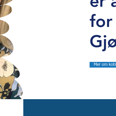
er 
for
Gjø
Mer om kobl