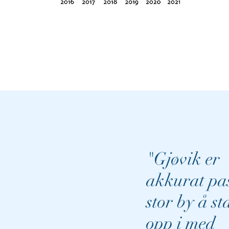
"Gjøvik er
akkurat pa
stor by å st
opp i med