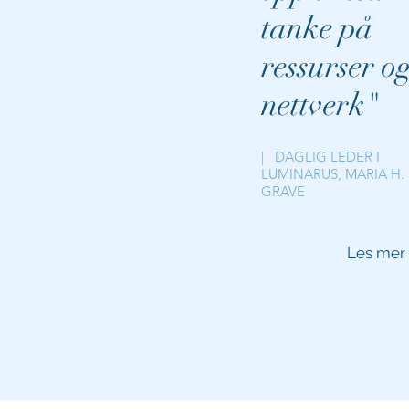
tanke på
ressurser o
nettverk"
| DAGLIG LEDER I
LUMINARUS, MARIA H.
GRAVE
Les mer