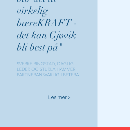
virkelig
bæreKRAFT -
det kan Gjøvik
bli best på"
SVERRE RINGSTAD, DAGLIG
LEDER OG STURLA HAMMER,
PARTNERANSVARLIG I BETERA
Les mer >