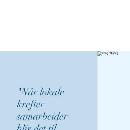
"Når lokale
krefter
samarbeider
blir det til