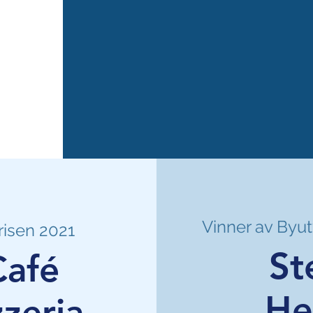
Vinner av
Byut
risen 2021
St
Café
He
zzeria