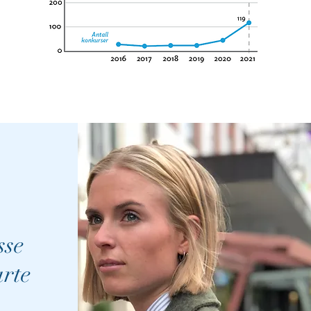
sse
arte