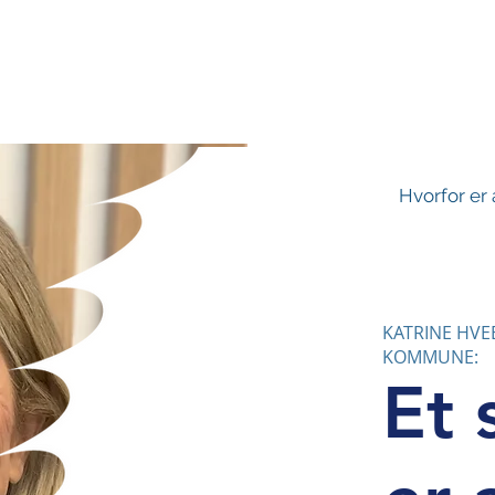
|
IV
2022
2021
202
Hvorfor er 
KATRINE HVE
KOMMUNE:
Et 