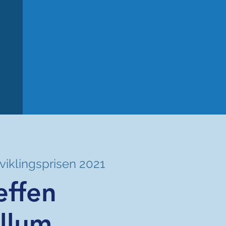
viklingsprisen 2021
effen
llum