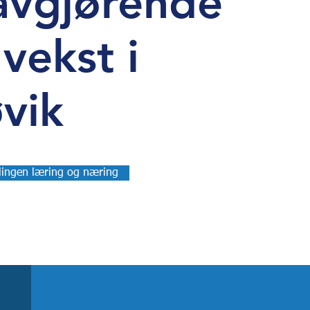
avgjørende
 vekst i
vik
ingen læring og næring