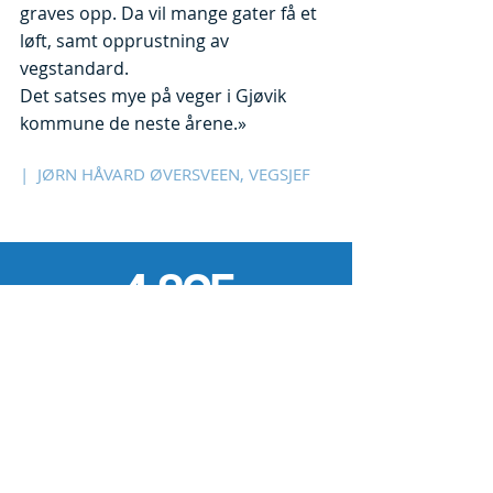
graves opp. Da vil mange gater få et
løft, samt opprustning av
vegstandard.
Det satses mye på veger i Gjøvik
kommune de neste årene.»
| JØRN HÅVARD ØVERSVEEN, VEGSJEF
4.895
M² MED SMELTEANLEGG
SIKRER ISFRIE GATER I SENTRUM
16.978
BLOMSTER BLE PLANTET
I GJØVIK BY I 2019
(1.913 færre enn i 2018)