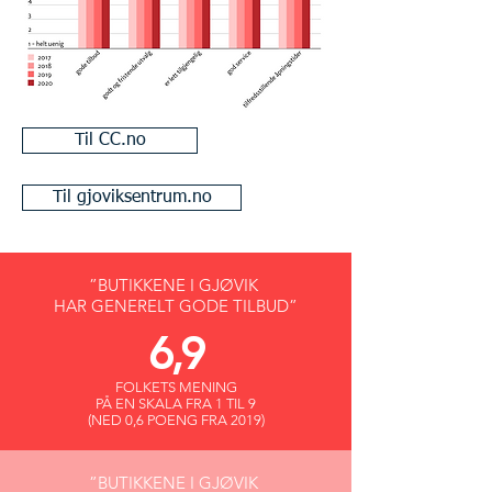
Til CC.no
Til gjoviksentrum.no
”BUTIKKENE I GJØVIK
HAR GENERELT GODE TILBUD”
6,9
FOLKETS MENING
PÅ EN SKALA FRA 1 TIL 9
(NED 0,6 POENG FRA 2019)
”BUTIKKENE I GJØVIK