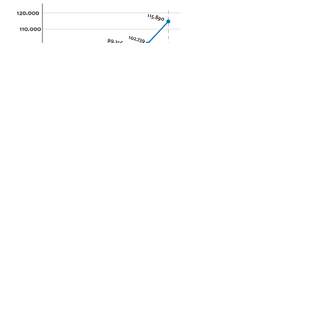
Omsetning MNOK
eksil
bensinstasjoner