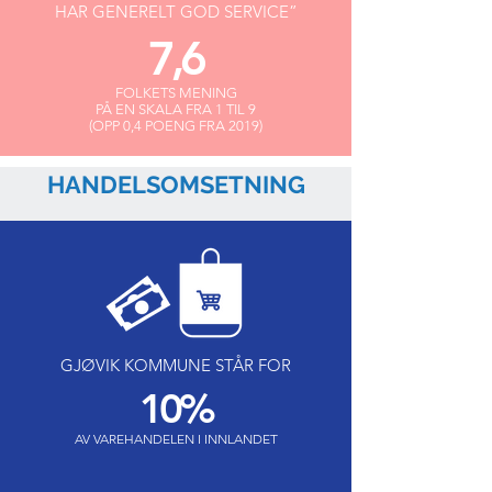
HAR GENERELT GOD SERVICE”
7,6
FOLKETS MENING
PÅ EN SKALA FRA 1 TIL 9
(OPP 0,4 POENG FRA 2019)
HANDELSOMSETNING
GJØVIK KOMMUNE STÅR FOR
10%
AV VAREHANDELEN I INNLANDET