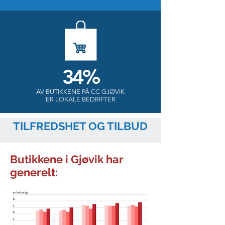
34%
AV BUTIKKENE PÅ CC GJØVIK
ER LOKALE BEDRIFTER
TILFREDSHET OG TILBUD
Butikkene i Gjøvik har
generelt: