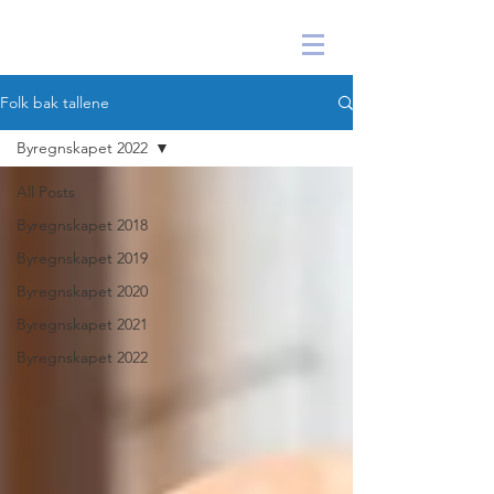
|
BYREGNSKAPET ARKIV
Folk bak tallene
Byregnskapet 2022
All Posts
Byregnskapet 2018
Byregnskapet 2019
Byregnskapet 2020
Byregnskapet 2021
Byregnskapet 2022