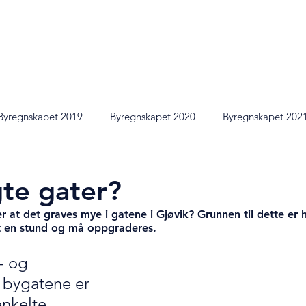
|
IV
2022
2021
202
Byregnskapet 2019
Byregnskapet 2020
Byregnskapet 202
gte gater?
er at det graves mye i gatene i Gjøvik? Grunnen til dette er h
rt en stund og må oppgraderes. 
- og 
i bygatene er 
nkelte 