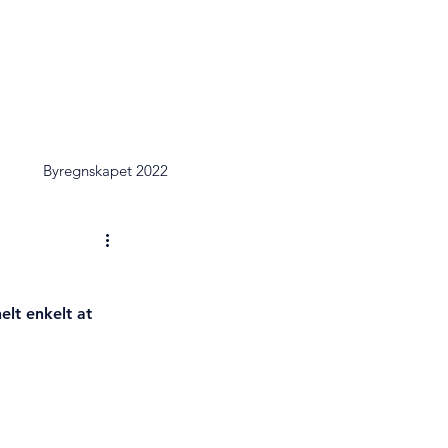
0
2019
2018
2017
1
Byregnskapet 2022
elt enkelt at 