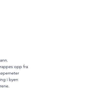
vann.
rappes opp fra 
 løpemeter 
ing i byen 
årene.