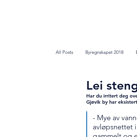
BYREGNSKAPET ARK
All Posts
Byregnskapet 2018
Lei sten
Har du irritert deg ov
Gjøvik by har eksiste
- Mye av vann
avløpsnettet 
gammelt og e