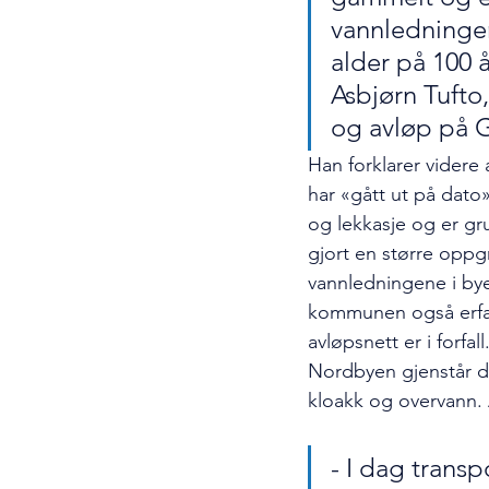
vannledninger
alder på 100 år
Asbjørn Tufto,
og avløp på G
Han forklarer videre
har «gått ut på dato»
og lekkasje og er gru
gjort en større oppg
vannledningene i byen
kommunen også erfar
avløpsnett er i forfall
Nordbyen gjenstår de
kloakk og overvann. 
- I dag transp