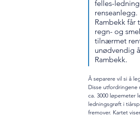
felles-lednin
renseanlegg. D
Rambekk får t
regn- og smel
tilnærmet rent
unødvendig å
Rambekk. 
Å separere vil si å l
Disse utfordringene 
ca. 3000 løpemeter le
ledningsgrøft i tiårs
fremover. Kartet vise