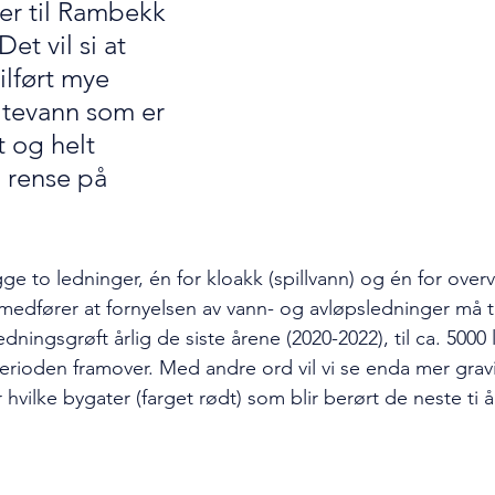
ger til Rambekk 
et vil si at 
ilført mye 
tevann som er 
 og helt 
 rense på 
egge to ledninger, én for kloakk (spillvann) og én for over
medfører at fornyelsen av vann- og avløpsledninger må t
dningsgrøft årlig de siste årene (2020-2022), til ca. 5000
perioden framover. Med andre ord vil vi se enda mer grav
r hvilke bygater (farget rødt) som blir berørt de neste ti 