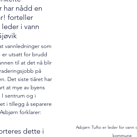
 har nådd en 
! forteller 
 leder i vann 
jøvik
 at vannledninger som 
 er utsatt for brudd 
nnen til at det nå blir 
raderingsjobb på 
. Det siste tiåret har 
t at mye av byens 
. I sentrum og i 
t i tillegg å separere 
Asbjørn forklarer:
Asbjørn Tufto er leder for vann o
orteres dette i 
kommune